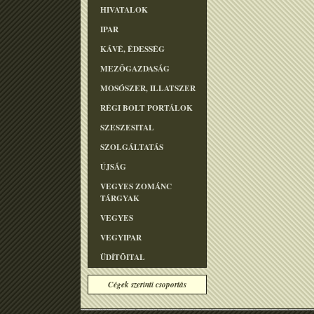
HIVATALOK
IPAR
KÁVÉ, ÉDESSÉG
MEZÕGAZDASÁG
MOSÓSZER, ILLATSZER
RÉGI BOLT PORTÁLOK
SZESZESITAL
SZOLGÁLTATÁS
ÚJSÁG
VEGYES ZOMÁNC
TÁRGYAK
VEGYES
VEGYIPAR
ÜDÍTÕITAL
Cégek szerinti csoportás