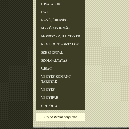
HIVATALOK
IPAR
KÁVÉ, ÉDESSÉG
MEZÕGAZDASÁG
MOSÓSZER, ILLATSZER
RÉGI BOLT PORTÁLOK
SZESZESITAL
SZOLGÁLTATÁS
ÚJSÁG
VEGYES ZOMÁNC
TÁRGYAK
VEGYES
VEGYIPAR
ÜDÍTÕITAL
Cégek szerinti csoportás