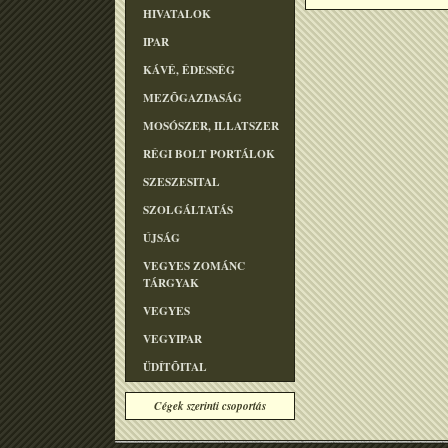
HIVATALOK
IPAR
KÁVÉ, ÉDESSÉG
MEZÕGAZDASÁG
MOSÓSZER, ILLATSZER
RÉGI BOLT PORTÁLOK
SZESZESITAL
SZOLGÁLTATÁS
ÚJSÁG
VEGYES ZOMÁNC
TÁRGYAK
VEGYES
VEGYIPAR
ÜDÍTÕITAL
Cégek szerinti csoportás