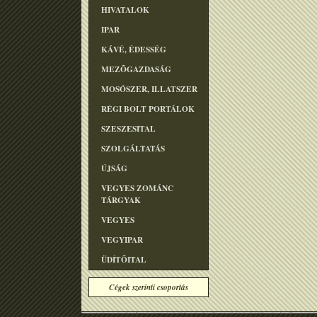
HIVATALOK
IPAR
KÁVÉ, ÉDESSÉG
MEZÕGAZDASÁG
MOSÓSZER, ILLATSZER
RÉGI BOLT PORTÁLOK
SZESZESITAL
SZOLGÁLTATÁS
ÚJSÁG
VEGYES ZOMÁNC
TÁRGYAK
VEGYES
VEGYIPAR
ÜDÍTÕITAL
Cégek szerinti csoportás