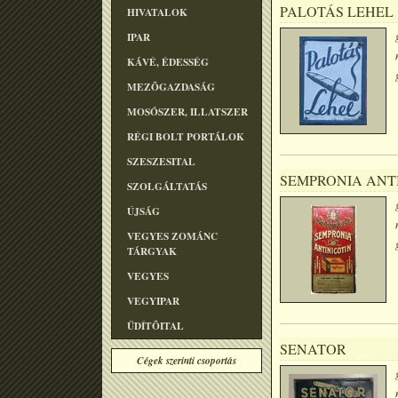
PALOTÁS LEHEL
HIVATALOK
IPAR
KÁVÉ, ÉDESSÉG
MEZÕGAZDASÁG
MOSÓSZER, ILLATSZER
RÉGI BOLT PORTÁLOK
SZESZESITAL
SEMPRONIA ANT
SZOLGÁLTATÁS
ÚJSÁG
VEGYES ZOMÁNC
TÁRGYAK
VEGYES
VEGYIPAR
ÜDÍTÕITAL
SENATOR
Cégek szerinti csoportás