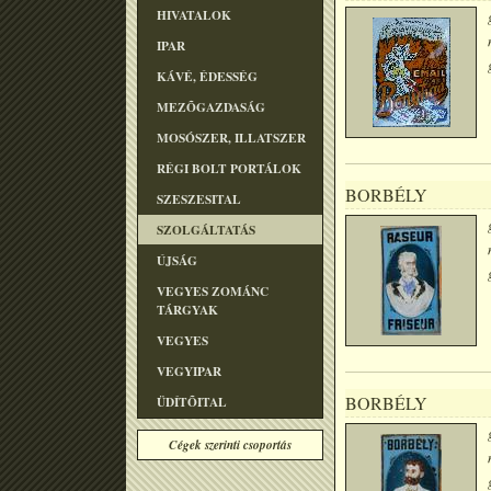
HIVATALOK
IPAR
KÁVÉ, ÉDESSÉG
MEZÕGAZDASÁG
MOSÓSZER, ILLATSZER
RÉGI BOLT PORTÁLOK
BORBÉLY
SZESZESITAL
SZOLGÁLTATÁS
ÚJSÁG
VEGYES ZOMÁNC
TÁRGYAK
VEGYES
VEGYIPAR
BORBÉLY
ÜDÍTÕITAL
Cégek szerinti csoportás