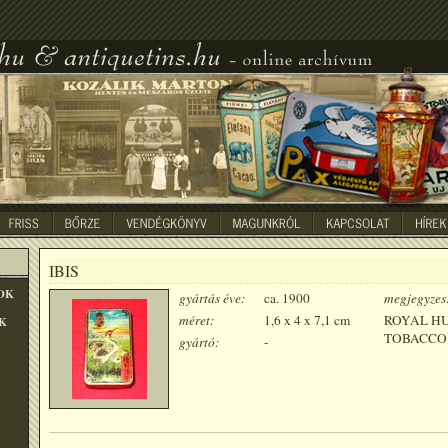
IBIS
OK
gyártás éve:
ca. 1900
megjegyzes
méret:
1,6 x 4 x 7,1 cm
ROYAL H
K
TOBACCO
gyártó:
-