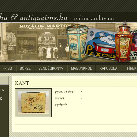
KANT
OK
gyártás éve:
-
méret:
-
K
gyártó:
-