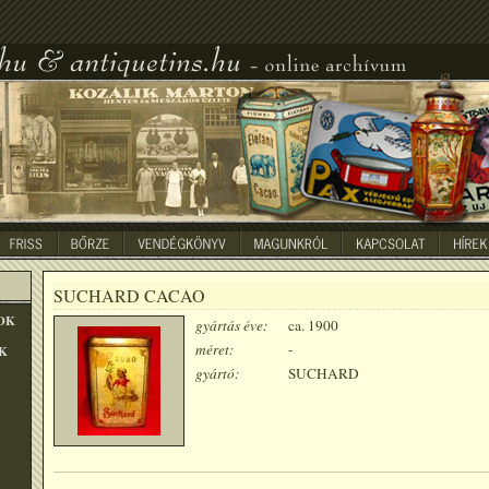
SUCHARD CACAO
OK
gyártás éve:
ca. 1900
méret:
-
K
gyártó:
SUCHARD