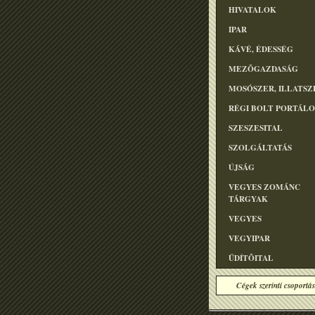
HIVATALOK
IPAR
KÁVÉ, ÉDESSÉG
MEZÕGAZDASÁG
MOSÓSZER, ILLATSZ
RÉGI BOLT PORTÁL
SZESZESITAL
SZOLGÁLTATÁS
ÚJSÁG
VEGYES ZOMÁNC
TÁRGYAK
VEGYES
VEGYIPAR
ÜDÍTÕITAL
Cégek szerinti csoportás