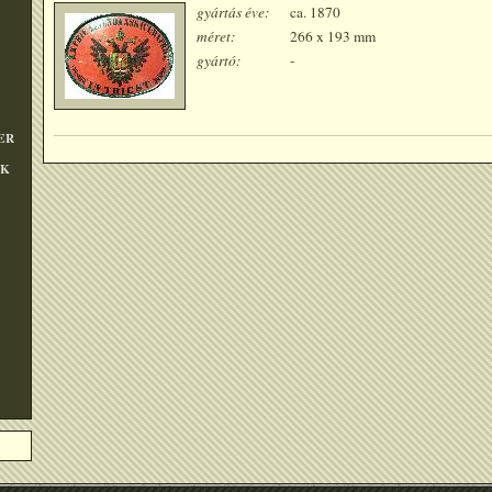
gyártás éve:
ca. 1870
méret:
266 x 193 mm
gyártó:
-
ER
OK