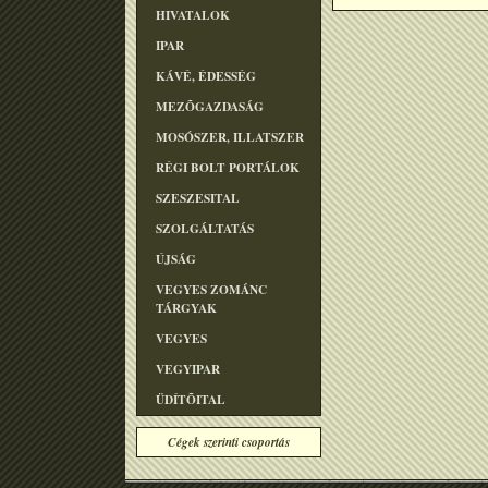
HIVATALOK
IPAR
KÁVÉ, ÉDESSÉG
MEZÕGAZDASÁG
MOSÓSZER, ILLATSZER
RÉGI BOLT PORTÁLOK
SZESZESITAL
SZOLGÁLTATÁS
ÚJSÁG
VEGYES ZOMÁNC
TÁRGYAK
VEGYES
VEGYIPAR
ÜDÍTÕITAL
Cégek szerinti csoportás