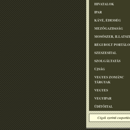
HIVATALOK
IPAR
KÁVÉ, ÉDESSÉG
MEZÕGAZDASÁG
MOSÓSZER, ILLATSZ
RÉGI BOLT PORTÁL
SZESZESITAL
SZOLGÁLTATÁS
ÚJSÁG
VEGYES ZOMÁNC
TÁRGYAK
VEGYES
VEGYIPAR
ÜDÍTÕITAL
Cégek szerinti csoportás