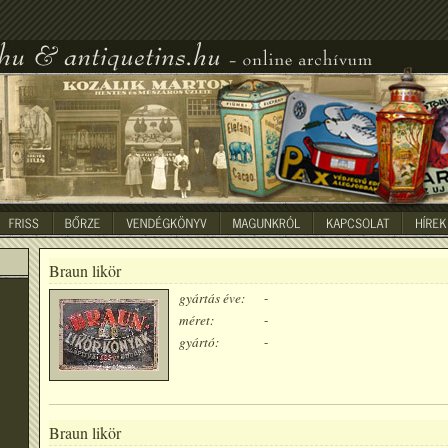
Braun likör
gyártás éve:
-
méret:
-
gyártó:
-
Braun likör