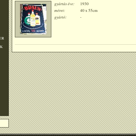
gyártás éve:
1930
méret:
40 x 55cm
gyártó:
-
ER
OK