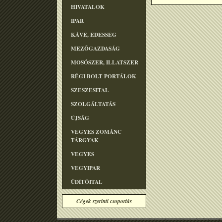
HIVATALOK
IPAR
KÁVÉ, ÉDESSÉG
MEZÕGAZDASÁG
MOSÓSZER, ILLATSZER
RÉGI BOLT PORTÁLOK
SZESZESITAL
SZOLGÁLTATÁS
ÚJSÁG
VEGYES ZOMÁNC
TÁRGYAK
VEGYES
VEGYIPAR
ÜDÍTÕITAL
Cégek szerinti csoportás