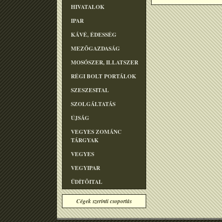
HIVATALOK
IPAR
KÁVÉ, ÉDESSÉG
MEZÕGAZDASÁG
MOSÓSZER, ILLATSZER
RÉGI BOLT PORTÁLOK
SZESZESITAL
SZOLGÁLTATÁS
ÚJSÁG
VEGYES ZOMÁNC
TÁRGYAK
VEGYES
VEGYIPAR
ÜDÍTÕITAL
Cégek szerinti csoportás