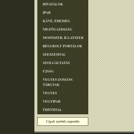
HIVATALOK
IPAR
KÁVÉ, ÉDESSÉG
MEZÕGAZDASÁG
MOSÓSZER, ILLATSZER
RÉGI BOLT PORTÁLOK
SZESZESITAL
SZOLGÁLTATÁS
ÚJSÁG
VEGYES ZOMÁNC
TÁRGYAK
VEGYES
VEGYIPAR
ÜDÍTÕITAL
Cégek szerinti csoportás