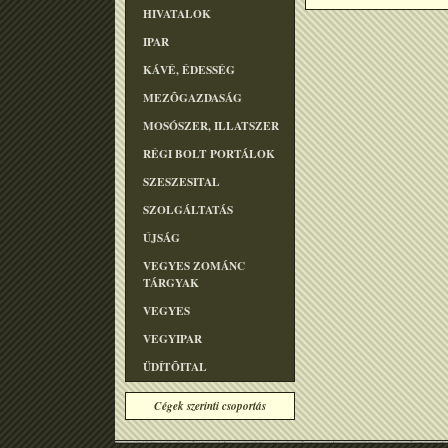
HIVATALOK
IPAR
KÁVÉ, ÉDESSÉG
MEZÕGAZDASÁG
MOSÓSZER, ILLATSZER
RÉGI BOLT PORTÁLOK
SZESZESITAL
SZOLGÁLTATÁS
ÚJSÁG
VEGYES ZOMÁNC
TÁRGYAK
VEGYES
VEGYIPAR
ÜDÍTÕITAL
Cégek szerinti csoportás