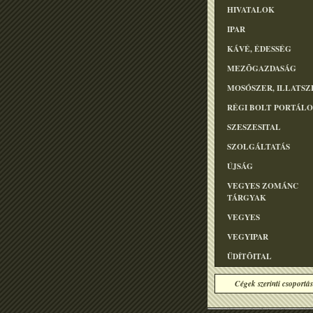
HIVATALOK
IPAR
KÁVÉ, ÉDESSÉG
MEZÕGAZDASÁG
MOSÓSZER, ILLATSZ
RÉGI BOLT PORTÁL
SZESZESITAL
SZOLGÁLTATÁS
ÚJSÁG
VEGYES ZOMÁNC
TÁRGYAK
VEGYES
VEGYIPAR
ÜDÍTÕITAL
Cégek szerinti csoportás