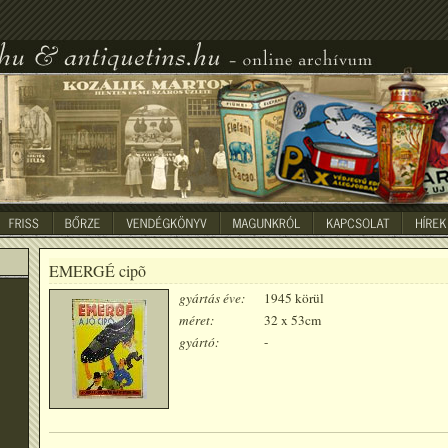
EMERGÉ cipõ
gyártás éve:
1945 körül
méret:
32 x 53cm
gyártó:
-