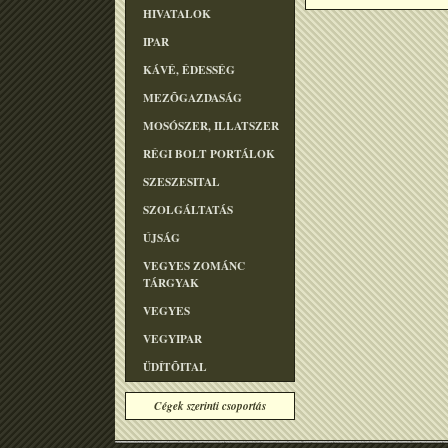
HIVATALOK
IPAR
KÁVÉ, ÉDESSÉG
MEZÕGAZDASÁG
MOSÓSZER, ILLATSZER
RÉGI BOLT PORTÁLOK
SZESZESITAL
SZOLGÁLTATÁS
ÚJSÁG
VEGYES ZOMÁNC
TÁRGYAK
VEGYES
VEGYIPAR
ÜDÍTÕITAL
Cégek szerinti csoportás