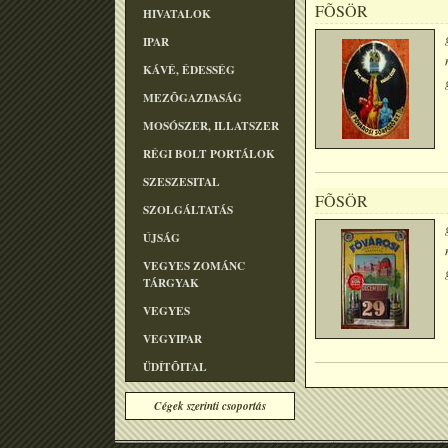
FÕSÖR
HIVATALOK
IPAR
KÁVÉ, ÉDESSÉG
MEZÕGAZDASÁG
MOSÓSZER, ILLATSZER
RÉGI BOLT PORTÁLOK
SZESZESITAL
FÕSÖR
SZOLGÁLTATÁS
ÚJSÁG
VEGYES ZOMÁNC
TÁRGYAK
VEGYES
VEGYIPAR
ÜDÍTÕITAL
Cégek szerinti csoportás