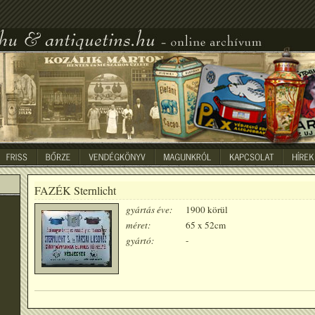
FAZÉK Sternlicht
gyártás éve:
1900 körül
méret:
65 x 52cm
gyártó:
-