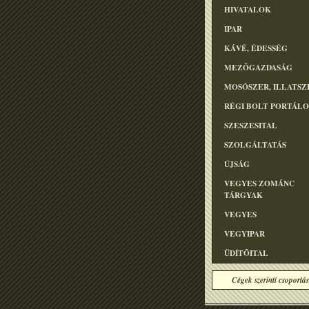
HIVATALOK
IPAR
KÁVÉ, ÉDESSÉG
MEZÕGAZDASÁG
MOSÓSZER, ILLATSZ
RÉGI BOLT PORTÁL
SZESZESITAL
SZOLGÁLTATÁS
ÚJSÁG
VEGYES ZOMÁNC
TÁRGYAK
VEGYES
VEGYIPAR
ÜDÍTÕITAL
Cégek szerinti csoportás