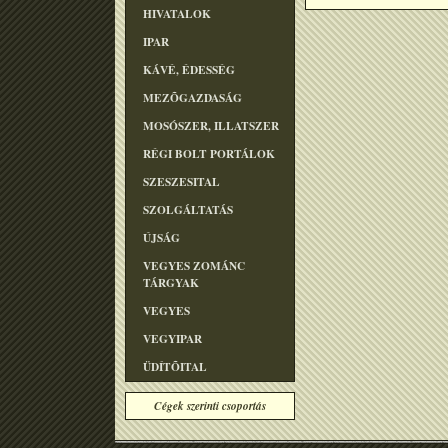
HIVATALOK
IPAR
KÁVÉ, ÉDESSÉG
MEZÕGAZDASÁG
MOSÓSZER, ILLATSZER
RÉGI BOLT PORTÁLOK
SZESZESITAL
SZOLGÁLTATÁS
ÚJSÁG
VEGYES ZOMÁNC
TÁRGYAK
VEGYES
VEGYIPAR
ÜDÍTÕITAL
Cégek szerinti csoportás