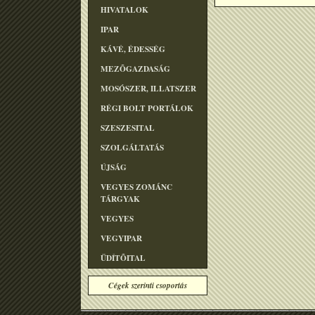
HIVATALOK
IPAR
KÁVÉ, ÉDESSÉG
MEZÕGAZDASÁG
MOSÓSZER, ILLATSZER
RÉGI BOLT PORTÁLOK
SZESZESITAL
SZOLGÁLTATÁS
ÚJSÁG
VEGYES ZOMÁNC
TÁRGYAK
VEGYES
VEGYIPAR
ÜDÍTÕITAL
Cégek szerinti csoportás