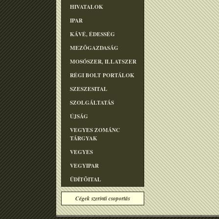
HIVATALOK
IPAR
KÁVÉ, ÉDESSÉG
MEZÕGAZDASÁG
MOSÓSZER, ILLATSZER
RÉGI BOLT PORTÁLOK
SZESZESITAL
SZOLGÁLTATÁS
ÚJSÁG
VEGYES ZOMÁNC
TÁRGYAK
VEGYES
VEGYIPAR
ÜDÍTÕITAL
Cégek szerinti csoportás