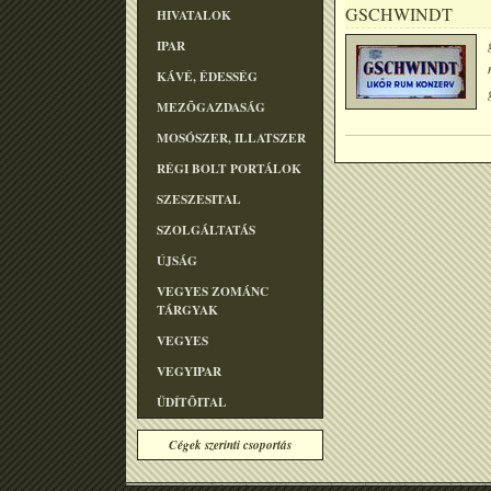
GSCHWINDT
HIVATALOK
IPAR
KÁVÉ, ÉDESSÉG
MEZÕGAZDASÁG
MOSÓSZER, ILLATSZER
RÉGI BOLT PORTÁLOK
SZESZESITAL
SZOLGÁLTATÁS
ÚJSÁG
VEGYES ZOMÁNC
TÁRGYAK
VEGYES
VEGYIPAR
ÜDÍTÕITAL
Cégek szerinti csoportás