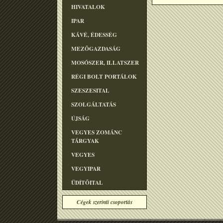
HIVATALOK
IPAR
KÁVÉ, ÉDESSÉG
MEZÕGAZDASÁG
MOSÓSZER, ILLATSZER
RÉGI BOLT PORTÁLOK
SZESZESITAL
SZOLGÁLTATÁS
ÚJSÁG
VEGYES ZOMÁNC
TÁRGYAK
VEGYES
VEGYIPAR
ÜDÍTÕITAL
Cégek szerinti csoportás