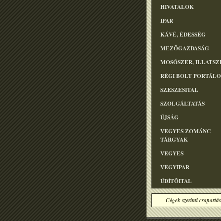
HIVATALOK
IPAR
KÁVÉ, ÉDESSÉG
MEZÕGAZDASÁG
MOSÓSZER, ILLATSZ
RÉGI BOLT PORTÁL
SZESZESITAL
SZOLGÁLTATÁS
ÚJSÁG
VEGYES ZOMÁNC
TÁRGYAK
VEGYES
VEGYIPAR
ÜDÍTÕITAL
Cégek szerinti csoportás