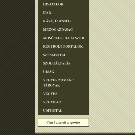
HIVATALOK
IPAR
KÁVÉ, ÉDESSÉG
MEZÕGAZDASÁG
MOSÓSZER, ILLATSZER
RÉGI BOLT PORTÁLOK
SZESZESITAL
SZOLGÁLTATÁS
ÚJSÁG
VEGYES ZOMÁNC
TÁRGYAK
VEGYES
VEGYIPAR
ÜDÍTÕITAL
Cégek szerinti csoportás