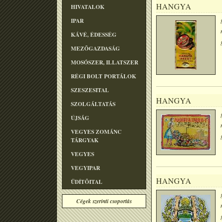
HANGYA
HIVATALOK
IPAR
KÁVÉ, ÉDESSÉG
MEZÕGAZDASÁG
MOSÓSZER, ILLATSZER
RÉGI BOLT PORTÁLOK
SZESZESITAL
HANGYA
SZOLGÁLTATÁS
ÚJSÁG
VEGYES ZOMÁNC
TÁRGYAK
VEGYES
VEGYIPAR
HANGYA
ÜDÍTÕITAL
Cégek szerinti csoportás