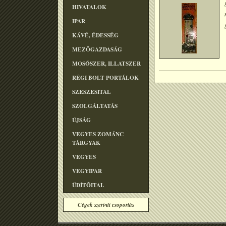
HIVATALOK
IPAR
KÁVÉ, ÉDESSÉG
MEZÕGAZDASÁG
MOSÓSZER, ILLATSZER
RÉGI BOLT PORTÁLOK
SZESZESITAL
SZOLGÁLTATÁS
ÚJSÁG
VEGYES ZOMÁNC
TÁRGYAK
VEGYES
VEGYIPAR
ÜDÍTÕITAL
Cégek szerinti csoportás