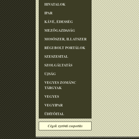
HIVATALOK
IPAR
KÁVÉ, ÉDESSÉG
MEZÕGAZDASÁG
MOSÓSZER, ILLATSZER
RÉGI BOLT PORTÁLOK
SZESZESITAL
SZOLGÁLTATÁS
ÚJSÁG
VEGYES ZOMÁNC
TÁRGYAK
VEGYES
VEGYIPAR
ÜDÍTÕITAL
Cégek szerinti csoportás