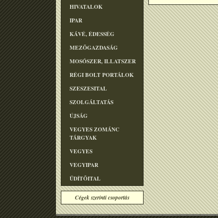
HIVATALOK
IPAR
KÁVÉ, ÉDESSÉG
MEZÕGAZDASÁG
MOSÓSZER, ILLATSZER
RÉGI BOLT PORTÁLOK
SZESZESITAL
SZOLGÁLTATÁS
ÚJSÁG
VEGYES ZOMÁNC
TÁRGYAK
VEGYES
VEGYIPAR
ÜDÍTÕITAL
Cégek szerinti csoportás