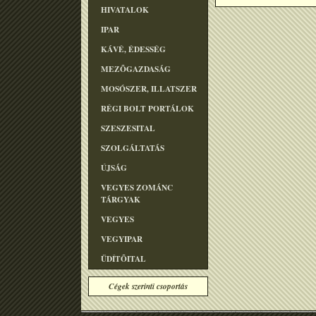
HIVATALOK
IPAR
KÁVÉ, ÉDESSÉG
MEZÕGAZDASÁG
MOSÓSZER, ILLATSZER
RÉGI BOLT PORTÁLOK
SZESZESITAL
SZOLGÁLTATÁS
ÚJSÁG
VEGYES ZOMÁNC
TÁRGYAK
VEGYES
VEGYIPAR
ÜDÍTÕITAL
Cégek szerinti csoportás