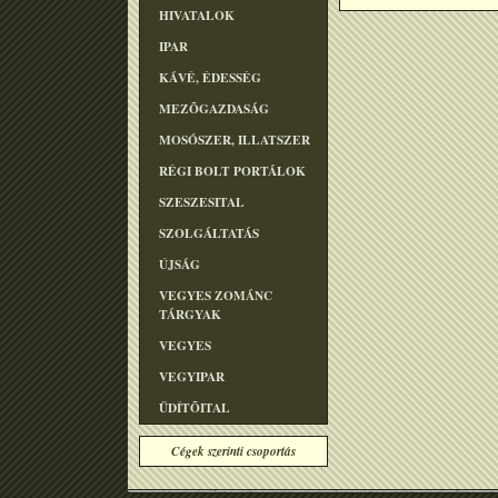
HIVATALOK
IPAR
KÁVÉ, ÉDESSÉG
MEZÕGAZDASÁG
MOSÓSZER, ILLATSZER
RÉGI BOLT PORTÁLOK
SZESZESITAL
SZOLGÁLTATÁS
ÚJSÁG
VEGYES ZOMÁNC
TÁRGYAK
VEGYES
VEGYIPAR
ÜDÍTÕITAL
Cégek szerinti csoportás