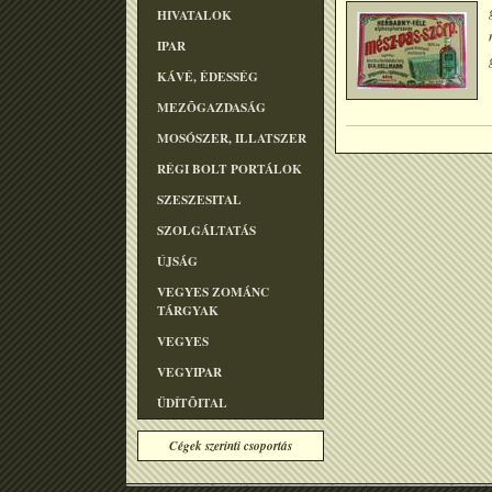
HIVATALOK
IPAR
KÁVÉ, ÉDESSÉG
MEZÕGAZDASÁG
MOSÓSZER, ILLATSZER
RÉGI BOLT PORTÁLOK
SZESZESITAL
SZOLGÁLTATÁS
ÚJSÁG
VEGYES ZOMÁNC
TÁRGYAK
VEGYES
VEGYIPAR
ÜDÍTÕITAL
Cégek szerinti csoportás