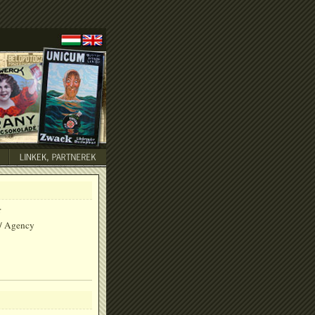
:
/ Agency