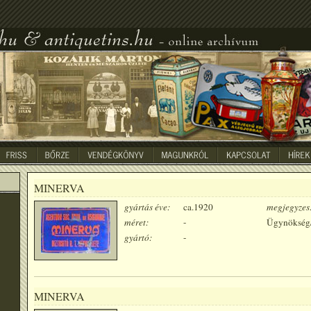
MINERVA
gyártás éve:
ca.1920
megjegyzes
méret:
-
Ügynökség
gyártó:
-
MINERVA