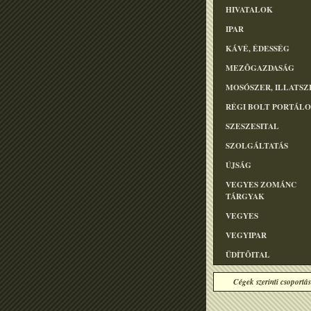
HIVATALOK
IPAR
KÁVÉ, ÉDESSÉG
MEZÕGAZDASÁG
MOSÓSZER, ILLATSZ
RÉGI BOLT PORTÁL
SZESZESITAL
SZOLGÁLTATÁS
ÚJSÁG
VEGYES ZOMÁNC
TÁRGYAK
VEGYES
VEGYIPAR
ÜDÍTÕITAL
Cégek szerinti csoportás