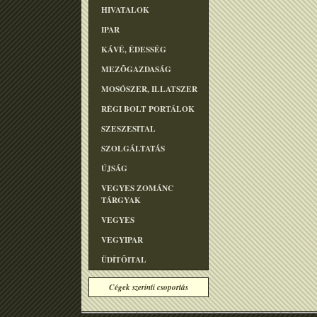
HIVATALOK
IPAR
KÁVÉ, ÉDESSÉG
MEZÕGAZDASÁG
MOSÓSZER, ILLATSZER
RÉGI BOLT PORTÁLOK
SZESZESITAL
SZOLGÁLTATÁS
ÚJSÁG
VEGYES ZOMÁNC
TÁRGYAK
VEGYES
VEGYIPAR
ÜDÍTÕITAL
Cégek szerinti csoportás