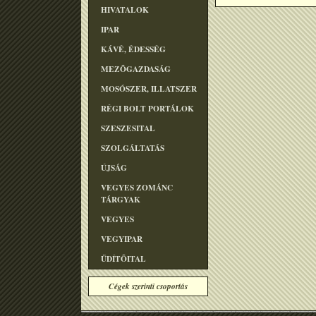
HIVATALOK
IPAR
KÁVÉ, ÉDESSÉG
MEZÕGAZDASÁG
MOSÓSZER, ILLATSZER
RÉGI BOLT PORTÁLOK
SZESZESITAL
SZOLGÁLTATÁS
ÚJSÁG
VEGYES ZOMÁNC
TÁRGYAK
VEGYES
VEGYIPAR
ÜDÍTÕITAL
Cégek szerinti csoportás