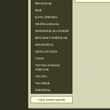
HIVATALOK
IPAR
KÁVÉ, ÉDESSÉG
MEZÕGAZDASÁG
MOSÓSZER, ILLATSZER
RÉGI BOLT PORTÁLOK
SZESZESITAL
SZOLGÁLTATÁS
ÚJSÁG
VEGYES ZOMÁNC
TÁRGYAK
VEGYES
VEGYIPAR
ÜDÍTÕITAL
Cégek szerinti csoportás