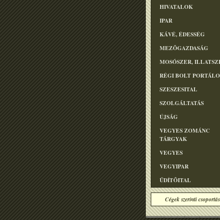
HIVATALOK
IPAR
KÁVÉ, ÉDESSÉG
MEZÕGAZDASÁG
MOSÓSZER, ILLATSZ
RÉGI BOLT PORTÁL
SZESZESITAL
SZOLGÁLTATÁS
ÚJSÁG
VEGYES ZOMÁNC
TÁRGYAK
VEGYES
VEGYIPAR
ÜDÍTÕITAL
Cégek szerinti csoportás