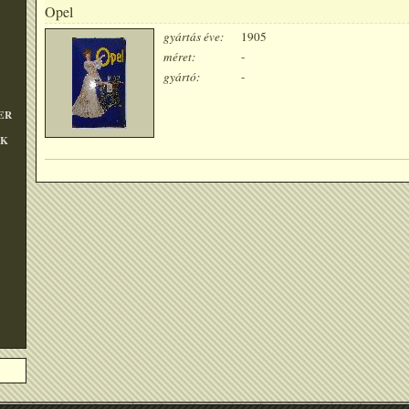
Opel
gyártás éve:
1905
méret:
-
gyártó:
-
ER
OK