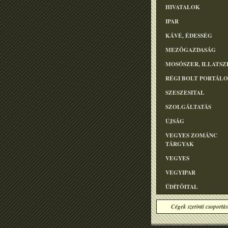
HIVATALOK
IPAR
KÁVÉ, ÉDESSÉG
MEZÕGAZDASÁG
MOSÓSZER, ILLATSZ
RÉGI BOLT PORTÁL
SZESZESITAL
SZOLGÁLTATÁS
ÚJSÁG
VEGYES ZOMÁNC
TÁRGYAK
VEGYES
VEGYIPAR
ÜDÍTÕITAL
Cégek szerinti csoportás