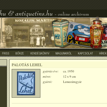
PALOTÁS LEHEL
gyártás éve:
ca. 1950
méret:
12 x 9 cm
gyártó:
Lemezárugyár