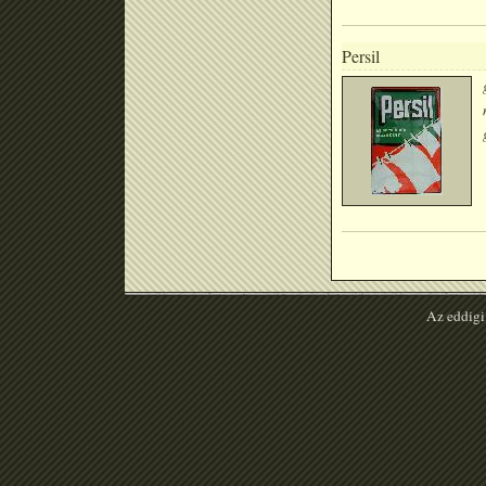
Persil
Az eddigi