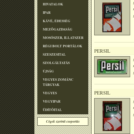
HIVATALOK
IPAR
KÁVÉ, ÉDESSÉG
MEZÕGAZDASÁG
MOSÓSZER, ILLATSZER
RÉGI BOLT PORTÁLOK
PERSIL
SZESZESITAL
SZOLGÁLTATÁS
ÚJSÁG
VEGYES ZOMÁNC
TÁRGYAK
PERSIL
VEGYES
VEGYIPAR
ÜDÍTÕITAL
Cégek szerinti csoportás