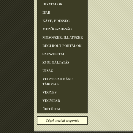
HIVATALOK
IPAR
KÁVÉ, ÉDESSÉG
MEZÕGAZDASÁG
MOSÓSZER, ILLATSZER
RÉGI BOLT PORTÁLOK
SZESZESITAL
SZOLGÁLTATÁS
ÚJSÁG
VEGYES ZOMÁNC
TÁRGYAK
VEGYES
VEGYIPAR
ÜDÍTÕITAL
Cégek szerinti csoportás