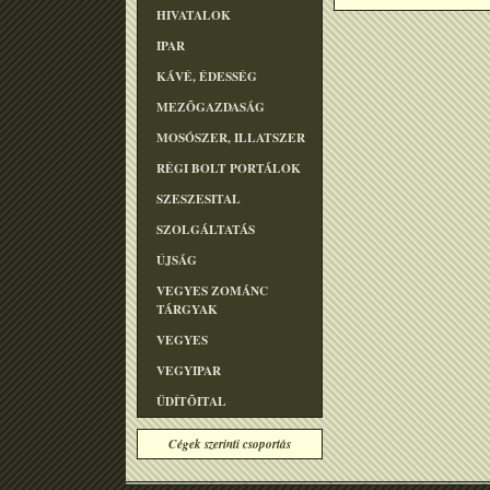
HIVATALOK
IPAR
KÁVÉ, ÉDESSÉG
MEZÕGAZDASÁG
MOSÓSZER, ILLATSZER
RÉGI BOLT PORTÁLOK
SZESZESITAL
SZOLGÁLTATÁS
ÚJSÁG
VEGYES ZOMÁNC
TÁRGYAK
VEGYES
VEGYIPAR
ÜDÍTÕITAL
Cégek szerinti csoportás