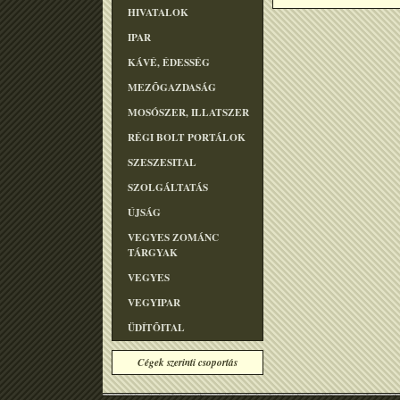
HIVATALOK
IPAR
KÁVÉ, ÉDESSÉG
MEZÕGAZDASÁG
MOSÓSZER, ILLATSZER
RÉGI BOLT PORTÁLOK
SZESZESITAL
SZOLGÁLTATÁS
ÚJSÁG
VEGYES ZOMÁNC
TÁRGYAK
VEGYES
VEGYIPAR
ÜDÍTÕITAL
Cégek szerinti csoportás