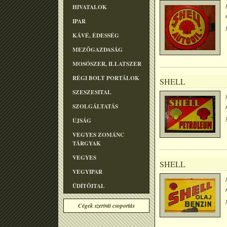
HIVATALOK
IPAR
KÁVÉ, ÉDESSÉG
MEZÕGAZDASÁG
MOSÓSZER, ILLATSZER
RÉGI BOLT PORTÁLOK
SHELL
SZESZESITAL
SZOLGÁLTATÁS
ÚJSÁG
VEGYES ZOMÁNC
TÁRGYAK
VEGYES
SHELL
VEGYIPAR
ÜDÍTÕITAL
Cégek szerinti csoportás