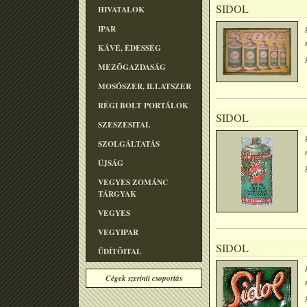
SIDOL
HIVATALOK
IPAR
KÁVÉ, ÉDESSÉG
MEZÕGAZDASÁG
MOSÓSZER, ILLATSZER
RÉGI BOLT PORTÁLOK
SIDOL
SZESZESITAL
SZOLGÁLTATÁS
ÚJSÁG
VEGYES ZOMÁNC
TÁRGYAK
VEGYES
VEGYIPAR
SIDOL
ÜDÍTÕITAL
Cégek szerinti csoportás