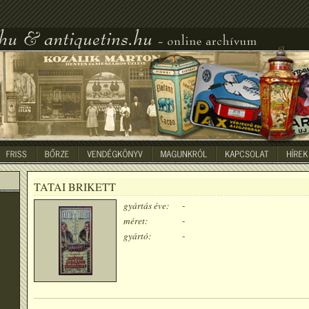
TATAI BRIKETT
gyártás éve:
-
méret:
-
gyártó:
-