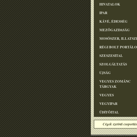
HIVATALOK
IPAR
KÁVÉ, ÉDESSÉG
MEZÕGAZDASÁG
MOSÓSZER, ILLATSZ
RÉGI BOLT PORTÁL
SZESZESITAL
SZOLGÁLTATÁS
ÚJSÁG
VEGYES ZOMÁNC
TÁRGYAK
VEGYES
VEGYIPAR
ÜDÍTÕITAL
Cégek szerinti csoportás