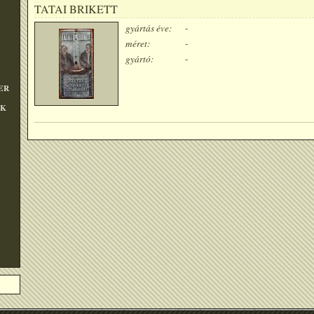
TATAI BRIKETT
gyártás éve:
-
méret:
-
gyártó:
-
ER
OK