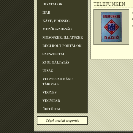
TELEFUNKEN
HIVATALOK
IPAR
KÁVÉ, ÉDESSÉG
MEZÕGAZDASÁG
MOSÓSZER, ILLATSZER
RÉGI BOLT PORTÁLOK
SZESZESITAL
SZOLGÁLTATÁS
ÚJSÁG
VEGYES ZOMÁNC
TÁRGYAK
VEGYES
VEGYIPAR
ÜDÍTÕITAL
Cégek szerinti csoportás