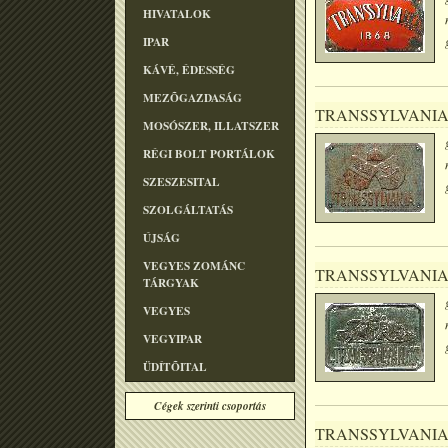
HIVATALOK
IPAR
KÁVÉ, ÉDESSÉG
MEZÕGAZDASÁG
TRANSSYLVANI
MOSÓSZER, ILLATSZER
RÉGI BOLT PORTÁLOK
SZESZESITAL
SZOLGÁLTATÁS
ÚJSÁG
VEGYES ZOMÁNC
TRANSSYLVANI
TÁRGYAK
VEGYES
VEGYIPAR
ÜDÍTÕITAL
Cégek szerinti csoportás
TRANSSYLVANI