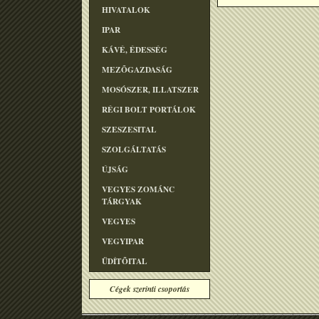
HIVATALOK
IPAR
KÁVÉ, ÉDESSÉG
MEZÕGAZDASÁG
MOSÓSZER, ILLATSZER
RÉGI BOLT PORTÁLOK
SZESZESITAL
SZOLGÁLTATÁS
ÚJSÁG
VEGYES ZOMÁNC
TÁRGYAK
VEGYES
VEGYIPAR
ÜDÍTÕITAL
Cégek szerinti csoportás